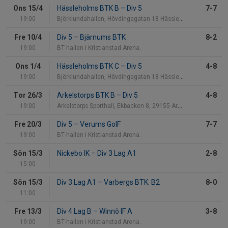
Ons 15/4
Hässleholms BTK B
–
Div 5
7-7
19:00
Björklundahallen, Hövdingegatan 18 Hässleholm
Fre 10/4
Div 5
–
Bjärnums BTK
8-2
19:00
BT-hallen i Kristianstad Arena.
Ons 1/4
Hässleholms BTK C
–
Div 5
4-8
19:00
Björklundahallen, Hövdingegatan 18 Hässleholm
Tor 26/3
Arkelstorps BTK B
–
Div 5
4-8
19:00
Arkelstorps Sporthall, Ekbacken 8, 29155 Arkelstor
Fre 20/3
Div 5
–
Verums GoIF
7-7
19:00
BT-hallen i Kristianstad Arena.
Sön 15/3
Nickebo IK
–
Div 3 Lag A1
2-8
15:00
Sön 15/3
Div 3 Lag A1
–
Varbergs BTK: B2
8-0
11:00
Fre 13/3
Div 4 Lag B
–
Winnö IF A
3-8
19:00
BT-hallen i Kristianstad Arena.