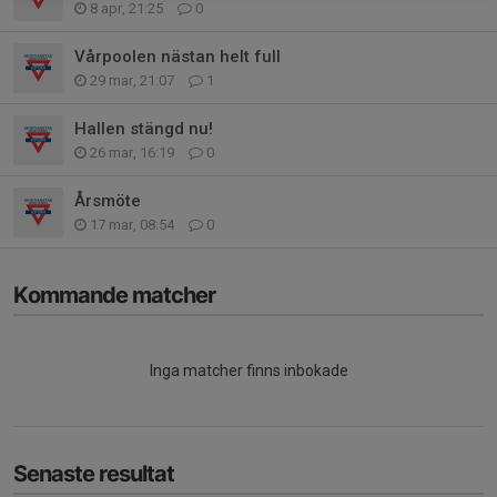
8 apr, 21:25
0
Vårpoolen nästan helt full
29 mar, 21:07
1
Hallen stängd nu!
26 mar, 16:19
0
Årsmöte
17 mar, 08:54
0
Kommande matcher
Inga matcher finns inbokade
Senaste resultat