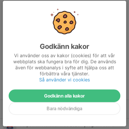
KLUBBMÄSTERSKAP
9 maj, 20:56
0 kommentarer
18:e -22:e har vi klubbmästerskap HELA veckan! Dvs ingen
träning (bortsett från söndag)
Godkänn kakor
Måndag - Nybörjargrupperna Ni som tränar Mån/Ons/Fre/Sön
Vi använder oss av kakor (cookies) för att vår
webbplats ska fungera bra för dig. De används
Tisdag - Slumpdubbel (För dom med över 600 rankingpoäng)
även för webbanalys i syfte att hjälpa oss att
Onsdag - Generations dubbel....
förbättra våra tjänster.
Läs mer
Så använder vi cookies
Fler nyheter
Godkänn alla kakor
Ingen träning på söndag
Bara nödvändiga
16 apr, 22:00
0
Vårpoolen i Kristianstad 2026 - program och anmälningslistor