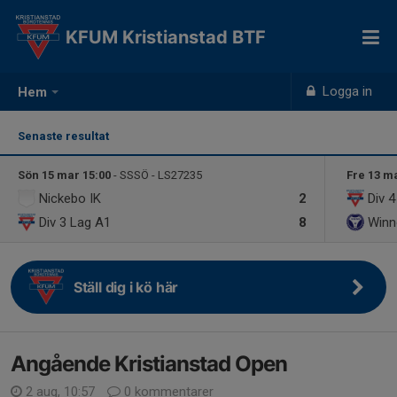
KFUM Kristianstad BTF
Logga in
Hem
Senaste resultat
Sön 15 mar 15:00
- SSSÖ - LS27235
Fre 13 m
Nickebo IK
2
Div 
Div 3 Lag A1
8
Winn
Ställ dig i kö här
Angående Kristianstad Open
2 aug, 10:57
0 kommentarer