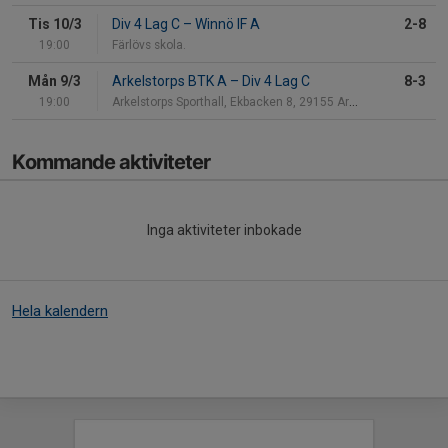
Tis 10/3
Div 4 Lag C
–
Winnö IF A
2-8
19:00
Färlövs skola.
Mån 9/3
Arkelstorps BTK A
–
Div 4 Lag C
8-3
19:00
Arkelstorps Sporthall, Ekbacken 8, 29155 Arkelstor
Kommande aktiviteter
Inga aktiviteter inbokade
Hela kalendern