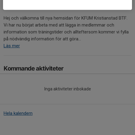
Hej och välkomna till nya hemsidan för KFUM Kristianstad BTF.
Vi har nu börjat arbeta med att lägga in medlemmar och
information som träningstider och allteftersom kommer vi fylla
på nödvändig information för att göra...
Läs mer
Kommande aktiviteter
Inga aktiviteter inbokade
Hela kalendern