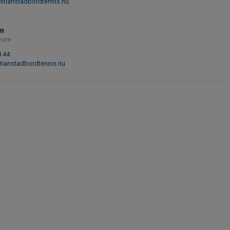
stianstadbordtennis.nu
lm
nare
0 44
tianstadbordtennis.nu