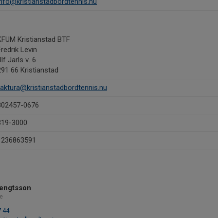
info@kristianstadbordtennis.nu
KFUM Kristianstad BTF
Fredrik Levin
lf Jarls v. 6
291 66 Kristianstad
faktura@kristianstadbordtennis.nu
802457-0676
319-3000
1236863591
Bengtsson
e
7 44