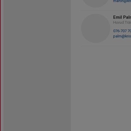
martin@kri
Emil Pa
Huvud Trä
076-707 7
palm@kris