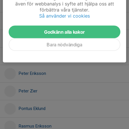
Kent Andreasson
även för webbanalys i syfte att hjälpa oss att
förbättra våra tjänster.
Så använder vi cookies
Mikael Heidnert
Godkänn alla kakor
Niclas Alriksson
Bara nödvändiga
Per Larsson
Peter Eriksson
Peter Zier
Pontus Eklund
Rasmus Eriksson