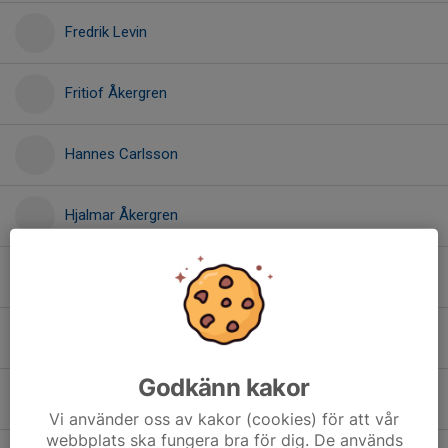
Fredrik Levin
Fritiof Åkergren
Hannes Carlsson
Hjalmar Åkergren
Jens Åkergren
Jimmy Beckman
Godkänn kakor
Joel Enermo
Vi använder oss av kakor (cookies) för att vår
webbplats ska fungera bra för dig. De används