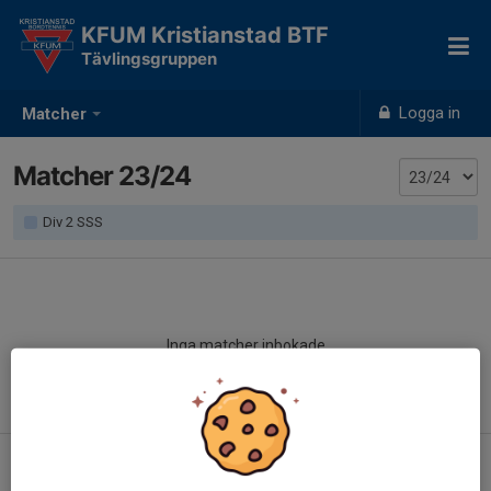
KFUM Kristianstad BTF
Tävlingsgruppen
Logga in
Matcher
Matcher 23/24
Div 2 SSS
Inga matcher inbokade