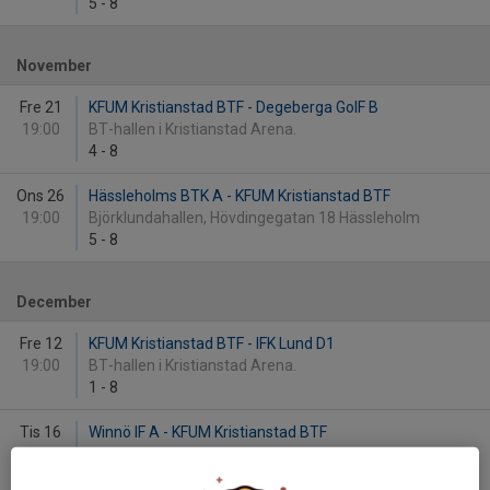
5
-
8
November
Fre 21
KFUM Kristianstad BTF - Degeberga GoIF B
19:00
BT-hallen i Kristianstad Arena.
4
-
8
Ons 26
Hässleholms BTK A - KFUM Kristianstad BTF
19:00
Björklundahallen, Hövdingegatan 18 Hässleholm
5
-
8
December
Fre 12
KFUM Kristianstad BTF - IFK Lund D1
19:00
BT-hallen i Kristianstad Arena.
1
-
8
Tis 16
Winnö IF A - KFUM Kristianstad BTF
19:00
Färlövs skola.
5
-
8