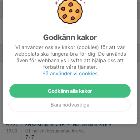
Januari - 2026
Fre 23
KFUM Kristianstad BTF - Arkelstorps BTK A
19:00
BT-hallen i Kristianstad Arena.
Godkänn kakor
7
-
7
Vi använder oss av kakor (cookies) för att vår
webbplats ska fungera bra för dig. De används
Februari - 2026
även för webbanalys i syfte att hjälpa oss att
förbättra våra tjänster.
Mån 9
Degeberga GoIF B - KFUM Kristianstad BTF
Så använder vi cookies
19:00
Sporthallen bredvid brandstationen, Tingsvägen
31,
4
-
8
Godkänn alla kakor
Mån 23
KFUM Kristianstad BTF C - KFUM Kristianstad BTF
Bara nödvändiga
19:00
BT-hallen i Kristianstad Arena.
3
-
8
Fre 27
KFUM Kristianstad BTF - Hässleholms BTK A
19:00
BT-hallen i Kristianstad Arena.
7
-
7