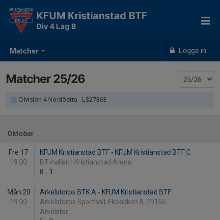
KFUM Kristianstad BTF
Div 4 Lag B
Logga in
Matcher
Matcher 25/26
Division 4 Nordöstra - LS27363
Oktober
Fre 17
KFUM Kristianstad BTF - KFUM Kristianstad BTF C
19:00
BT-hallen i Kristianstad Arena.
8
-
1
Mån 20
Arkelstorps BTK A - KFUM Kristianstad BTF
19:00
Arkelstorps Sporthall, Ekbacken 8, 29155
Arkelstor