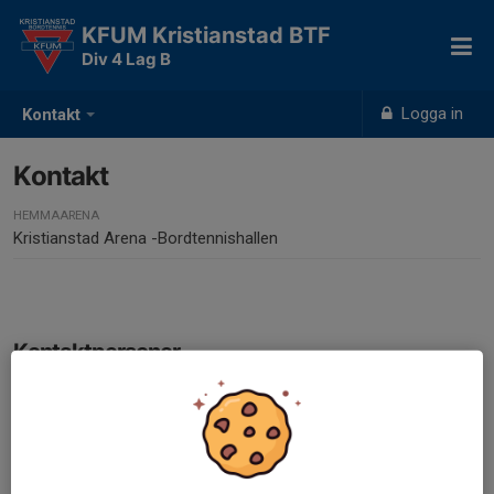
KFUM Kristianstad BTF
Div 4 Lag B
Logga in
Kontakt
Kontakt
HEMMAARENA
Kristianstad Arena -Bordtennishallen
Kontaktpersoner
Emil Palm
Lagledare
076-707 70 44
palm@kristianstadbordtennis.nu