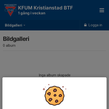
KFUM Kristianstad BTF
1 gång i veckan
Logga in
Bildgalleri
Bildgalleri
0 album
Inga album skapade