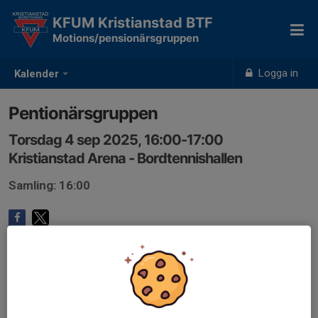
KFUM Kristianstad BTF
Motions/pensionärsgruppen
Logga in
Kalender
Pentionärsgruppen
Torsdag 4 sep 2025, 16:00-17:00
Kristianstad Arena - Bordtennishallen
Samling: 16:00