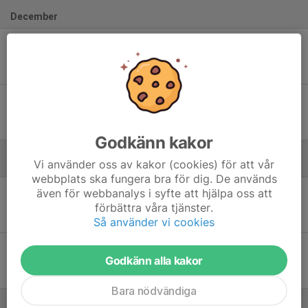
December
Lör 14
KFUM Kristianstad BTF - Bergkvara BTK
10:00
KFUM Kristianstad BTF A1
8
-
1
Lör 14
KFUM Kristianstad BTF - Jämjö BTK
14:30
KFUM Kristianstad BTF A1
7
-
7
Godkänn kakor
Vi använder oss av kakor (cookies) för att vår
Januari - 2025
webbplats ska fungera bra för dig. De används
Lör 11
Nickebo IK - KFUM Kristianstad BTF
även för webbanalys i syfte att hjälpa oss att
10:00
Kalmar BTK
förbättra våra tjänster.
8
-
5
Så använder vi cookies
Lör 11
KFUM Kristianstad BTF - Carlshamns BTK
Godkänn alla kakor
14:30
Kalmar BTK
4
-
8
Bara nödvändiga