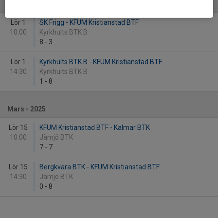
Februari - 2025
Lör 1
SK Frigg - KFUM Kristianstad BTF
10:00
Kyrkhults BTK B
8
-
3
Lör 1
Kyrkhults BTK B - KFUM Kristianstad BTF
14:30
Kyrkhults BTK B
1
-
8
Mars - 2025
Lör 15
KFUM Kristianstad BTF - Kalmar BTK
10:00
Jämjö BTK
7
-
7
Lör 15
Bergkvara BTK - KFUM Kristianstad BTF
14:30
Jämjö BTK
0
-
8