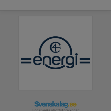
För
smarta
idrottsföreningar